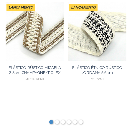
LANÇAMENTO
LANÇAMENTO
ELÁSTICO RÚSTICO MICAELA
ELÁSTICO ÉTNICO RÚSTICO
3,3cm CHAMPAGNE/ROLEX
JORDANA 5,6cm
25m
CHAMPAGNE/PRETO 25m
MD1145PF.M1
M157P.M1