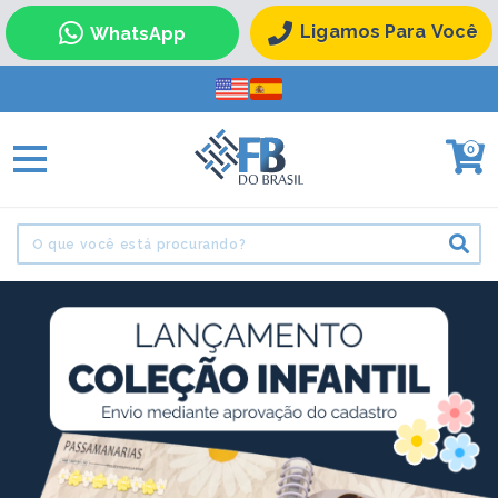
Ligamos Para Você
WhatsApp
0