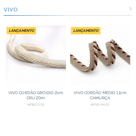
VIVO
LANÇAMENTO
LANÇAMENTO
VIVO CORDÃO GROSSO 2cm
VIVO CORDÃO MÉDIO 1,1cm
CRU 20m
CAMURÇA
CLARO/CRU/MARROM 20m
MD812.0.20
MF911.M4.20