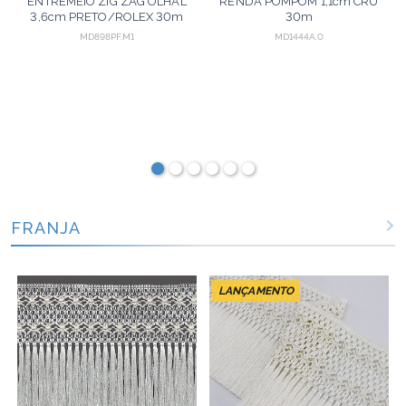
ENTREMEIO ZIG ZAG OLHAL
RENDA POMPOM 1,1cm CRU
3,6cm PRETO/ROLEX 30m
30m
MD898PF.M1
MD1444A.0
FRANJA
LANÇAMENTO