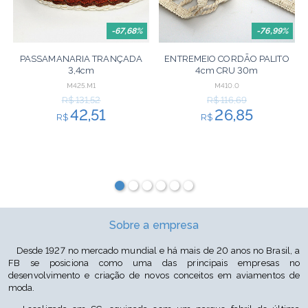
-67,68%
-76,99%
PASSAMANARIA TRANÇADA
ENTREMEIO CORDÃO PALITO
3,4cm
4cm CRU 30m
CHAMPAGNE/MARROM/OURO/CONHAQUE
M425.M1
M410.0
20m
R$ 131,52
R$ 116,69
42,51
26,85
R$
R$
Sobre a empresa
Desde 1927 no mercado mundial e há mais de 20 anos no Brasil, a
FB se posiciona como uma das principais empresas no
desenvolvimento e criação de novos conceitos em aviamentos de
moda.