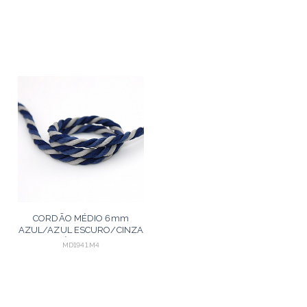
CORDÃO MÉDIO 6mm
AZUL/AZUL ESCURO/CINZA
MÉDIO 30m
MD1941.M4