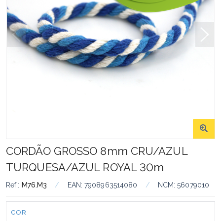
CORDÃO GROSSO 8mm CRU/AZUL
TURQUESA/AZUL ROYAL 30m
Ref.:
M76.M3
/
EAN:
7908963514080
/
NCM:
56079010
Cor:
COR