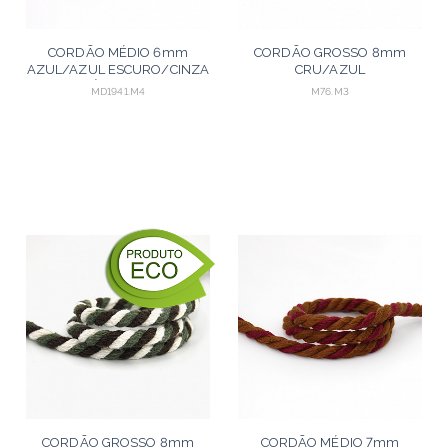
CORDÃO MÉDIO 6mm
CORDÃO GROSSO 8mm
AZUL/AZUL ESCURO/CINZA
CRU/AZUL
MÉDIO 30m
TURQUESA/AZUL ROYAL
MD1941.M4
M76.M3
30m
CORDÃO GROSSO 8mm
CORDÃO MÉDIO 7mm