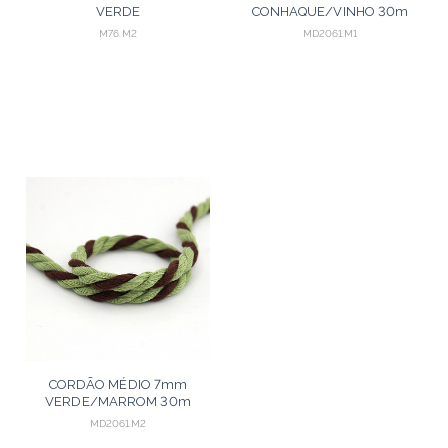
VERDE
CONHAQUE/VINHO 30m
OLIVA/MARROM/CRU 30m
M76.M2
MD2061.M1
CORDÃO MÉDIO 7mm
VERDE/MARROM 30m
MD2061.M2