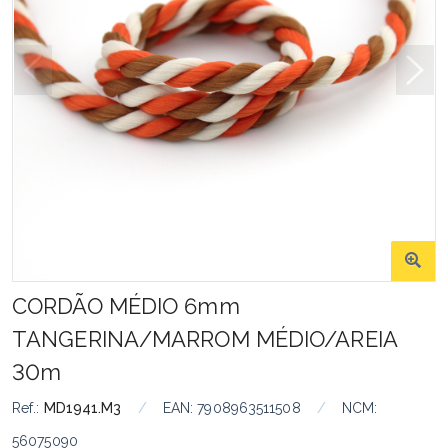
CORDÃO MÉDIO 6mm
TANGERINA/MARROM MÉDIO/AREIA
30m
Ref.:
MD1941.M3
/
EAN:
7908963511508
/
NCM:
56075090