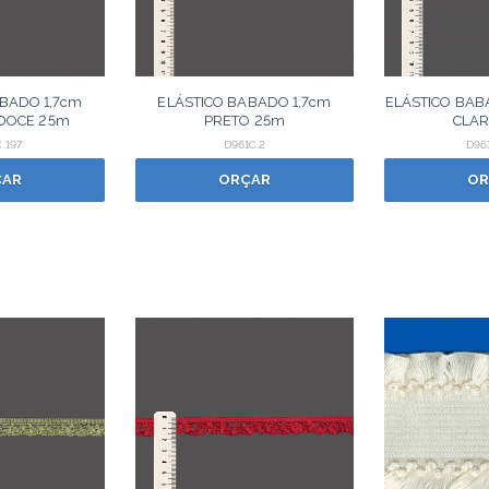
BADO 1,7cm
ELÁSTICO BABADO 1,7cm
ELÁSTICO BAB
DOCE 25m
PRETO 25m
CLAR
.197
D961C.2
D96
ÇAR
ORÇAR
OR