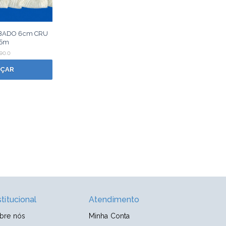
ABADO 6cm CRU
5m
90.0
ÇAR
stitucional
Atendimento
bre nós
Minha Conta