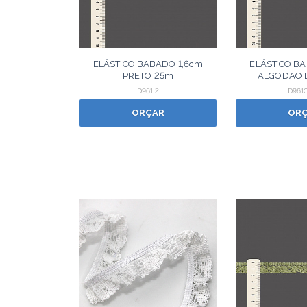
ELÁSTICO BABADO 1,6cm
ELÁSTICO BA
PRETO 25m
ALGODÃO 
D961.2
D961C
ORÇAR
OR