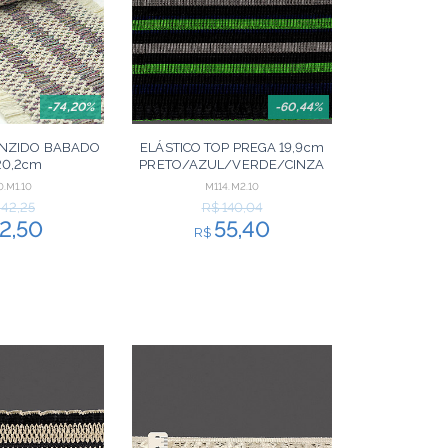
-74,20%
-60,44%
ANZIDO BABADO
ELÁSTICO TOP PREGA 19,9cm
20,2cm
PRETO/AZUL/VERDE/CINZA
/ROSA/AZUL
10m
.M1.10
M114.M2.10
RELO/ROXO 10m
242,25
R$ 140,04
2,50
55,40
R$
ORÇAR
ORÇAR