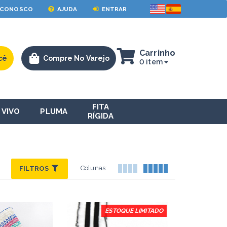
 CONOSCO
AJUDA
ENTRAR
Carrinho
cê
Compre No Varejo
0 item
FITA
VIVO
PLUMA
RÍGIDA
Colunas:
FILTROS
ESTOQUE LIMITADO