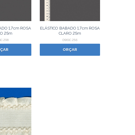
ADO 1,7cm ROSA
ELÁSTICO BABADO 1,7cm ROSA
O 25m
CLARO 25m
1C.298
D961C.256
ÇAR
ORÇAR