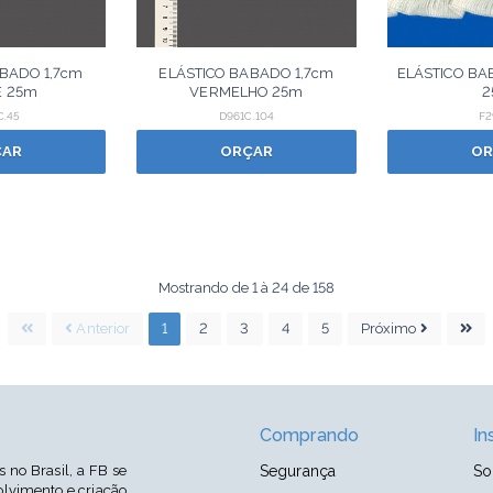
BADO 1,7cm
ELÁSTICO BABADO 1,7cm
ELÁSTICO B
E 25m
VERMELHO 25m
2
C.45
D961C.104
F2
ÇAR
ORÇAR
OR
Mostrando de 1 à 24 de 158
Anterior
1
2
3
4
5
Próximo
Comprando
In
no Brasil, a FB se
Segurança
So
lvimento e criação