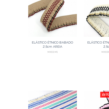
ELÁSTICO ÉTNICO BABADO
ELÁSTICO ÉT
2,5cm AREIA
2,5
ESCURO/VINHO/PRETO 25m
CHAMPAGNE/
M493.M1
M493P
CLAR
ORÇAR
EST