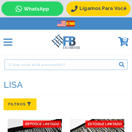
Ligamos Para Você
WhatsApp
0
LISA
FILTROS
ESTOQUE LIMITADO
ESTOQUE LIMITADO