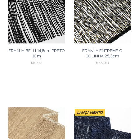
FRANJA BELLI 14,8cm PRETO
FRANJA ENTREMEIO
10m
BOLINHA 25,3cm
PRETO/OURO 10m
M490.2
M452.M1
LANÇAMENTO