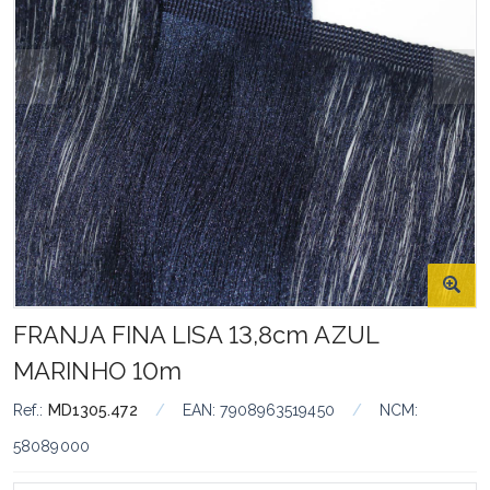
FRANJA FINA LISA 13,8cm AZUL
MARINHO 10m
Ref.:
MD1305.472
/
EAN:
7908963519450
/
NCM:
58089000