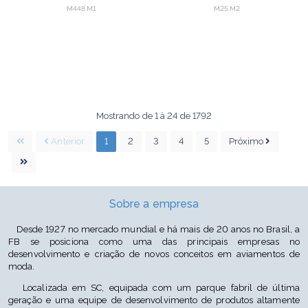
PISCINA 25m
M448.M1
M25.M2
Mostrando de 1 à 24 de 1792
Anterior
1
2
3
4
5
Próximo
Sobre a empresa
Desde 1927 no mercado mundial e há mais de 20 anos no Brasil, a
FB se posiciona como uma das principais empresas no
desenvolvimento e criação de novos conceitos em aviamentos de
moda.
Localizada em SC, equipada com um parque fabril de última
geração e uma equipe de desenvolvimento de produtos altamente