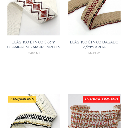
ELÁSTICO ÉTNICO 3,6cm
ELÁSTICO ÉTNICO BABADO
CHAMPAGNE/MARROM/CONHAQUE
2,5cm AREIA
25m
ESCURO/VINHO/PRETO
M485.M1
M493.M1
25m
LANÇAMENTO
ESTOQUE LIMITADO