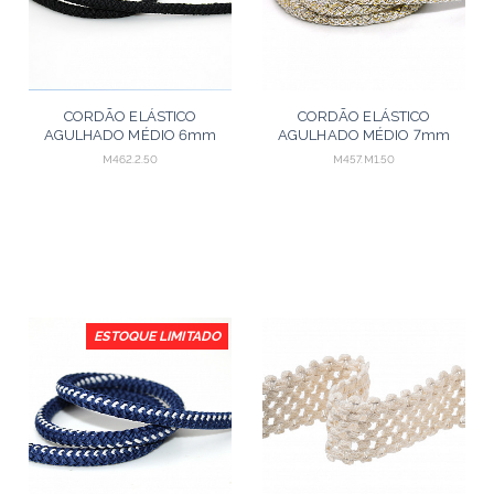
CORDÃO ELÁSTICO
CORDÃO ELÁSTICO
AGULHADO MÉDIO 6mm
AGULHADO MÉDIO 7mm
PRETO 50m
SEM
M462.2.50
M457.M1.50
BENEFICIAMENTO/OURO/PRATA
50m
ESTOQUE LIMITADO