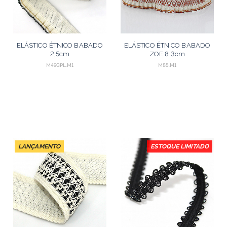
ELÁSTICO ÉTNICO BABADO
ELÁSTICO ÉTNICO BABADO
2,5cm
ZOE 8,3cm
CHAMPAGNE/PRETO/OURO
AREIA/CONHAQUE/LARANJA/V
M493PL.M1
M85.M1
CLARO 25m
25m
LANÇAMENTO
ESTOQUE LIMITADO