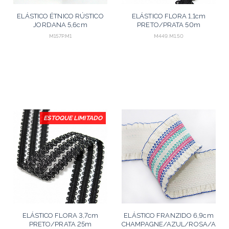
ELÁSTICO ÉTNICO RÚSTICO
ELÁSTICO FLORA 1,1cm
JORDANA 5,6cm
PRETO/PRATA 50m
CHAMPAGNE/PRETO 25m
M157P.M1
M449.M1.50
ESTOQUE LIMITADO
ELÁSTICO FLORA 3,7cm
ELÁSTICO FRANZIDO 6,9cm
PRETO/PRATA 25m
CHAMPAGNE/AZUL/ROSA/AZU