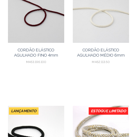
CORDÃO ELÁSTICO
CORDÃO ELÁSTICO
AGULHADO FINO 4mm
AGULHADO MÉDIO 6mm
VINHO 100m
CHAMPAGNE 50m
M463.196.100
M462.113.50
LANÇAMENTO
ESTOQUE LIMITADO