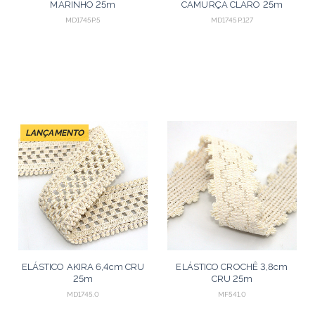
MARINHO 25m
CAMURÇA CLARO 25m
MD1745P.5
MD1745P.127
LANÇAMENTO
ELÁSTICO AKIRA 6,4cm CRU
ELÁSTICO CROCHÊ 3,8cm
25m
CRU 25m
MD1745.0
MF541.0