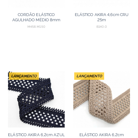
CORDÃO ELÁSTICO
ELÁSTICO AKIRA 4,6cm CRU
AGULHADO MÉDIO 8mm
25m
AZUL/CHAMPAGNE 50m
M458.M1.50
B140.0
LANÇAMENTO
LANÇAMENTO
ELÁSTICO AKIRA 6,2cm AZUL
ELÁSTICO AKIRA 6,2cm