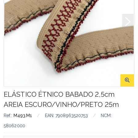
ELÁSTICO ÉTNICO BABADO 2,5cm
AREIA ESCURO/VINHO/PRETO 25m
Ref.:
M493.M1
/
EAN:
7908963520753
/
NCM:
58062000