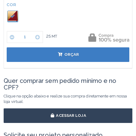
COR:
COR
25
MT
ORÇAR
Quer comprar sem pedido mínimo e no
CPF?
Clique na opção abaixo e realize sua compra diretamente em nossa
loja virtual.
ACESSAR LOJA
Solicite seu projeto personalizado