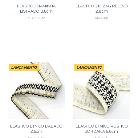
ELÁSTICO SIANINHA
ELÁSTICO ZIG ZAG RELEVO
LISTRADO 3,8cm
2,8cm
PÊSSEGO/BEGE/MARROM
MARROM/PÊSSEGO/VINHO
MD2612.M2
M499.M1
MÉDIO 25m
25m
LANÇAMENTO
LANÇAMENTO
ELÁSTICO ÉTNICO BABADO
ELÁSTICO ÉTNICO RÚSTICO
2,5cm
JORDANA 5,6cm
CHAMPAGNE/PRETO/OURO
CHAMPAGNE/PRETO 25m