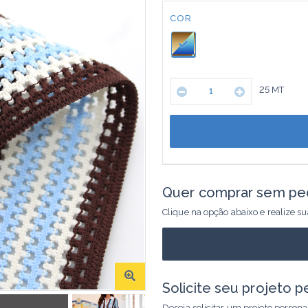
Cor:
COR
25
MT
Quer comprar sem pe
Clique na opção abaixo e realize s
Solicite seu projeto p
Deseja solicitar um projeto person