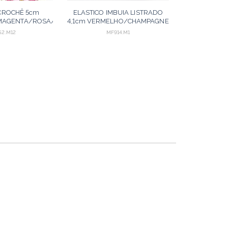
 CROCHÊ 5cm
ELASTICO IMBUIA LISTRADO
MAGENTA/ROSA/MOSTARDA
4,1cm VERMELHO/CHAMPAGNE
5m
25m
52.M12
MF914.M1
ORÇAR
ORÇAR