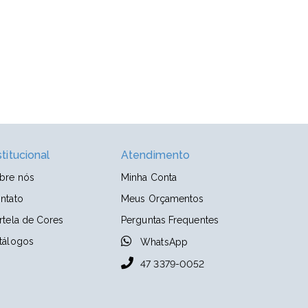
stitucional
Atendimento
bre nós
Minha Conta
ntato
Meus Orçamentos
rtela de Cores
Perguntas Frequentes
tálogos
WhatsApp
47 3379-0052