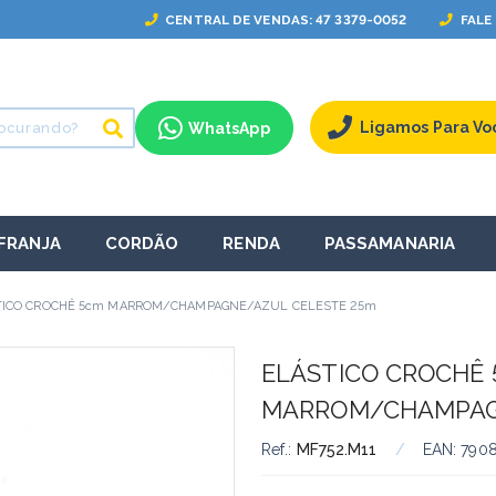
CENTRAL
DE VENDAS
: 47 3379-0052
FALE
Ligamos Para Vo
WhatsApp
FRANJA
CORDÃO
RENDA
PASSAMANARIA
TICO CROCHÊ 5cm MARROM/CHAMPAGNE/AZUL CELESTE 25m
ELÁSTICO CROCHÊ
MARROM/CHAMPAG
Ref.:
MF752.M11
/
EAN:
790