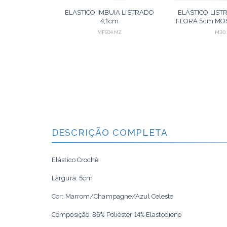
ELASTICO IMBUIA LISTRADO
ELÁSTICO LIS
4,1cm
FLORA 5cm M
CONHAQUE/MOSTARDA/CHAMPAGNE
ENVELHECID
MF914.M2
M30
25m
VELH
ORÇAR
DESCRIÇÃO COMPLETA
Elástico Crochê
Largura: 5cm
Cor: Marrom/Champagne/Azul Celeste
Composição: 86% Poliéster 14% Elastodieno