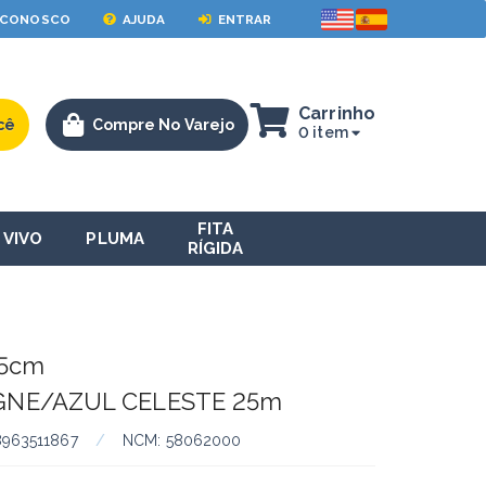
 CONOSCO
AJUDA
ENTRAR
Carrinho
cê
Compre No Varejo
0 item
FITA
VIVO
PLUMA
RÍGIDA
 5cm
NE/AZUL CELESTE 25m
8963511867
/
NCM:
58062000