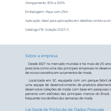
Alongamento: 80% a 100%
Embalagem: Peça com 25m
Aplicação: Ideal para aplicações em detalhes ombro a om
Catálogo FB: Coleção 2027/1
Cor: Marrom P148/Champagne P1102/Azul Celeste P1112
Sobre a empresa
Desde 1927 no mercado mundial e há mais de 20 anos 
posiciona como uma das principais empresas no desenvo
de novos conceitos em aviamentos de moda.
Localizada em SC, equipada com um parque fabril de
uma equipe de desenvolvimento de produtos altamente
desenvolve coleções de moda com base em pesquisas d
parceria com estilistas das principais marcas do Brasil,
frequente nos desfiles das semanas de moda.
Lei Geral de Proteção de Dados Pessoais