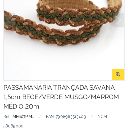
PASSAMANARIA TRANÇADA SAVANA
1,5cm BEGE/VERDE MUSGO/MARROM
MÉDIO 20m
Ref.:
MF607P.M1
/
EAN:
7908963513403
/
NCM:
58089000