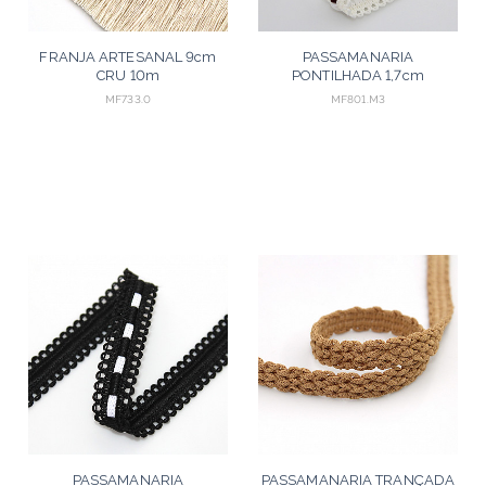
FRANJA ARTESANAL 9cm
PASSAMANARIA
CRU 10m
PONTILHADA 1,7cm
CHAMPAGNE/VINHO 20m
MF733.0
MF801.M3
PASSAMANARIA
PASSAMANARIA TRANÇADA