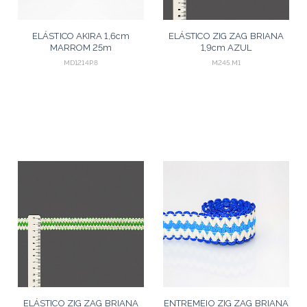
ELÁSTICO AKIRA 1,6cm
ELÁSTICO ZIG ZAG BRIANA
MARROM 25m
1,9cm AZUL
PISCINA/CRU/TANGERINA
MD1214P.8
M245.M1
25m
ELÁSTICO ZIG ZAG BRIANA
ENTREMEIO ZIG ZAG BRIANA