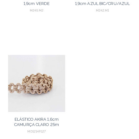
1,9cm VERDE
1,9cm AZUL BIC/CRU/AZUL
PASTEL/CRU/VERDE 25m
VANILLA 30m
M245.M2
M242.M1
ELÁSTICO AKIRA 1,6cm
CAMURÇA CLARO 25m
MD1214P.127