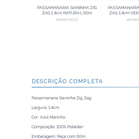
PASSAMANARIA SIANINHA ZIG
PASSAMANARIA 
ZAG 1,4cm NATURAL 50m
ZAG 1,4cm VE
MD1483.751.50
MD1483.
ORÇAR
DESCRIÇÃO COMPLETA
Passamanaria Sianinha Zig Zag
Largura: 1,4cm
Cor: Azul Marinho
Composição: 100% Poliéster
Embalagem: Peça com 50m