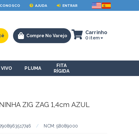
 CONOSCO
AJUDA
ENTRAR
Carrinho
cê
Compre No Varejo
0 item
FITA
VIVO
PLUMA
RÍGIDA
NINHA ZIG ZAG 1,4cm AZUL
7908963517746
/
NCM:
58089000