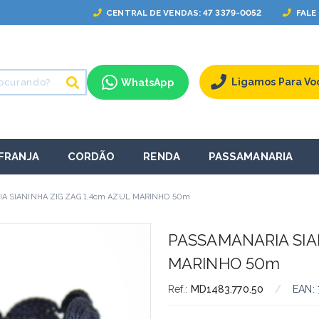
CENTRAL
DE VENDAS
: 47 3379-0052
FALE
Ligamos Para Vo
WhatsApp
FRANJA
CORDÃO
RENDA
PASSAMANARIA
A SIANINHA ZIG ZAG 1,4cm AZUL MARINHO 50m
PASSAMANARIA SIA
MARINHO 50m
Ref.:
MD1483.770.50
/
EAN: