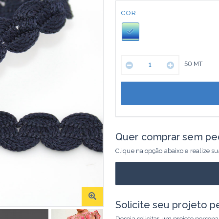
Cor:
COR
50
MT
Quer comprar sem pe
Clique na opção abaixo e realize s
Solicite seu projeto p
Deseja solicitar um projeto person