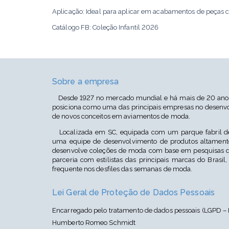
Aplicação: Ideal para aplicar em acabamentos de peças c
Catálogo FB:
Coleção Infantil 2026
Cor: Azul Marinho TM120
Sobre a empresa
Desde 1927 no mercado mundial e há mais de 20 anos 
posiciona como uma das principais empresas no desenvo
de novos conceitos em aviamentos de moda.
Localizada em SC, equipada com um parque fabril de
uma equipe de desenvolvimento de produtos altamente
desenvolve coleções de moda com base em pesquisas d
parceria com estilistas das principais marcas do Brasil,
frequente nos desfiles das semanas de moda.
Lei Geral de Proteção de Dados Pessoais
Encarregado pelo tratamento de dados pessoais (LGPD – 
Humberto Romeo Schmidt