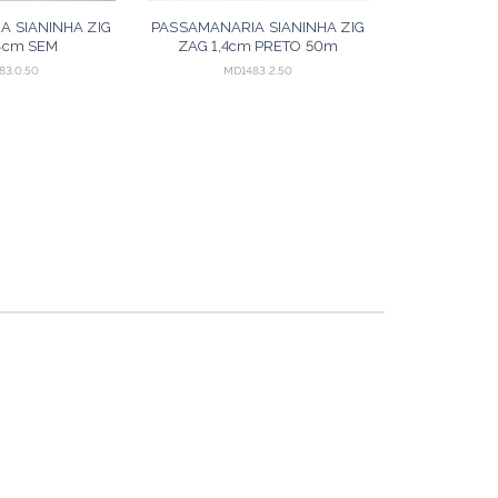
A SIANINHA ZIG
PASSAMANARIA SIANINHA ZIG
,4cm SEM
ZAG 1,4cm PRETO 50m
AMENTO 50m
83.0.50
MD1483.2.50
ORÇAR
ORÇAR