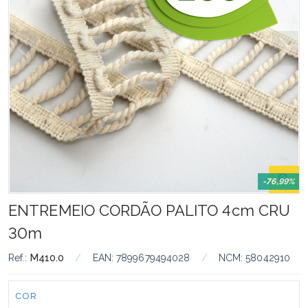
-76,99%
ENTREMEIO CORDÃO PALITO 4cm CRU
30m
Ref.:
M410.0
/
EAN:
7899679494028
/
NCM:
58042910
Cor:
COR