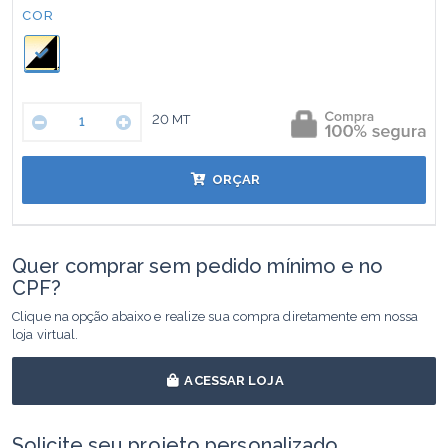
Cor:
COR
20
MT
ORÇAR
Quer comprar sem pedido mínimo e no
CPF?
Clique na opção abaixo e realize sua compra diretamente em nossa
loja virtual.
ACESSAR LOJA
Solicite seu projeto personalizado