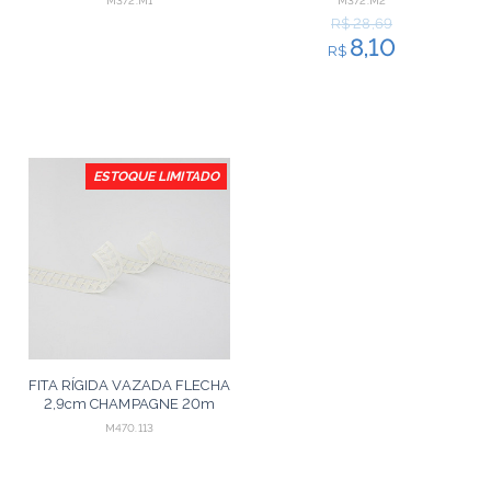
M372.M1
M372.M2
BEBÊ 20m
R$ 28,69
8,10
R$
ESTOQUE LIMITADO
FITA RÍGIDA VAZADA FLECHA
2,9cm CHAMPAGNE 20m
M470.113