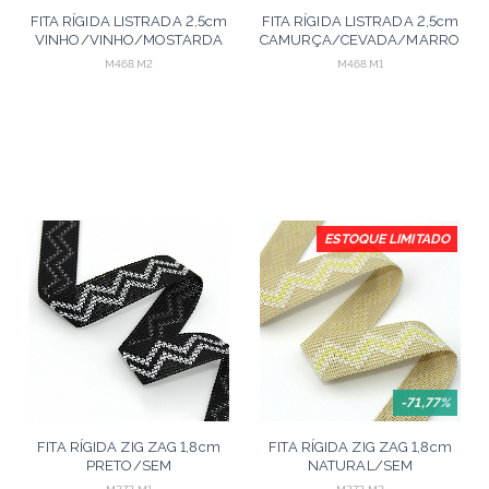
FITA RÍGIDA LISTRADA 2,5cm
FITA RÍGIDA LISTRADA 2,5cm
VINHO/VINHO/MOSTARDA
CAMURÇA/CEVADA/MARROM
20m
20m
M468.M2
M468.M1
ESTOQUE LIMITADO
-71,77%
FITA RÍGIDA ZIG ZAG 1,8cm
FITA RÍGIDA ZIG ZAG 1,8cm
PRETO/SEM
NATURAL/SEM
BENEFICIAMENTO 20m
BENEFICIAMENTO/AMARELO