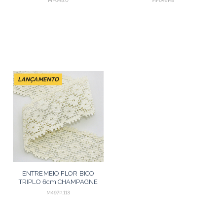
MF645.0
MF645P.8
LANÇAMENTO
ENTREMEIO FLOR BICO
TRIPLO 6cm CHAMPAGNE
30m
M497P.113