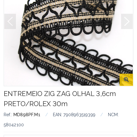
ENTREMEIO ZIG ZAG OLHAL 3,6cm
PRETO/ROLEX 30m
Ref.:
MD898PF.M1
/
EAN:
7908963519399
/
NCM:
58042100