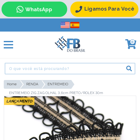
Ligamos Para Você
WhatsApp
0
Home
RENDA
ENTREMEIO
ENTREMEIO ZIG ZAG OLHAL 3,6cm PRETO/ROLEX 30m
LANÇAMENTO