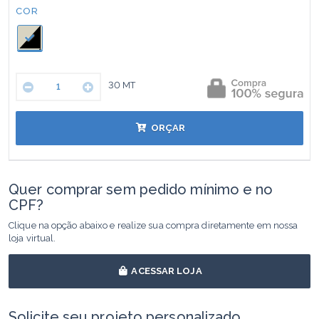
COR:
COR
30
MT
ORÇAR
Quer comprar sem pedido mínimo e no
CPF?
Clique na opção abaixo e realize sua compra diretamente em nossa
loja virtual.
ACESSAR LOJA
Solicite seu projeto personalizado