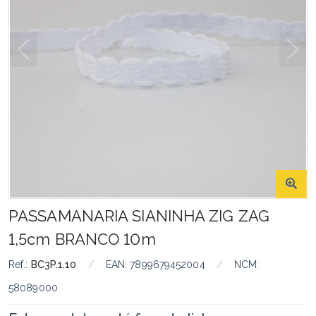
PASSAMANARIA SIANINHA ZIG ZAG
1,5cm BRANCO 10m
Ref.:
BC3P.1.10
/
EAN:
7899679452004
/
NCM:
58089000