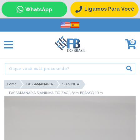
Ligamos Para Você
WhatsApp
0
Home
PASSAMANARIA
SIANINHA
PASSAMANARIA SIANINHA ZIG ZAG 1,5cm BRANCO 10m