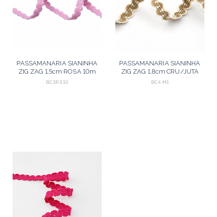
PASSAMANARIA SIANINHA
PASSAMANARIA SIANINHA
ZIG ZAG 1,5cm ROSA 10m
ZIG ZAG 1,8cm CRU/JUTA
20m
BC3P.3.10
BC4.M1