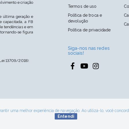
lvimento e criação
Termos de uso
Co
Política de troca e
Ca
 última geração e
devolução
 capacitada, a FB
Ca
e tendências e em
Política de privacidade
 tornando-se figura
Siga-nos nas redes
sociais!
Lei 13709/2018):
rias PIM Ltda | CNPJ: 04.667.306/0001-57 | Inscrição Estadual: 254.
arantir uma melhor experiência de navegação. Ao utilizá-lo, você conco
o: Rua Kasimiro Wenk, 119 - Industrial Zeferino Kuklinski Massarand
Entendi