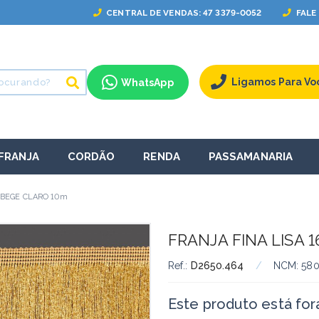
CENTRAL
DE VENDAS
: 47 3379-0052
FALE
Ligamos Para Vo
WhatsApp
FRANJA
CORDÃO
RENDA
PASSAMANARIA
m BEGE CLARO 10m
FRANJA FINA LISA 
Ref.:
D2650.464
/
NCM:
58
Este produto está fora