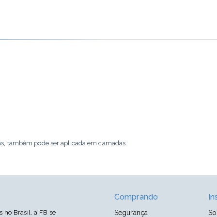
as, também pode ser aplicada em camadas.
Comprando
In
no Brasil, a FB se
Segurança
So