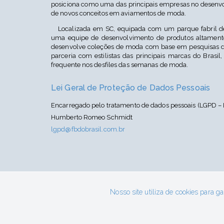
posiciona como uma das principais empresas no desenvo
de novos conceitos em aviamentos de moda.
Localizada em SC, equipada com um parque fabril de
uma equipe de desenvolvimento de produtos altamente
desenvolve coleções de moda com base em pesquisas d
parceria com estilistas das principais marcas do Brasil,
frequente nos desfiles das semanas de moda.
Lei Geral de Proteção de Dados Pessoais
Encarregado pelo tratamento de dados pessoais (LGPD – 
Humberto Romeo Schmidt
lgpd@fbdobrasil.com.br
Indúst
Nosso site utiliza de cookies para g
Endereç