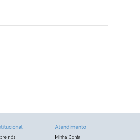
stitucional
Atendimento
bre nós
Minha Conta