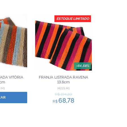
ESTOQUE LIMITADO
-64,58%
ADA VITÓRIA
FRANJA LISTRADA RAVENA
7cm
13,6cm
MARROM/OCRE
PRETO/MAGENTA/LARANJA
.M1
M225.M1
0m
10m
R$ 194,20
ÇAR
68,78
R$
ORÇAR