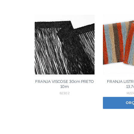
FRANJA VISCOSE 30cm PRETO
FRANJA LISTR
10m
13,
AZUL/BEGE/
B230.2
M224
1
OR
ORÇAR