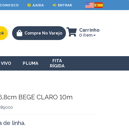
 CONOSCO
AJUDA
ENTRAR
Carrinho
cê
Compre No Varejo
0 item
FITA
VIVO
PLUMA
RÍGIDA
16,8cm BEGE CLARO 10m
089000
 de linha.