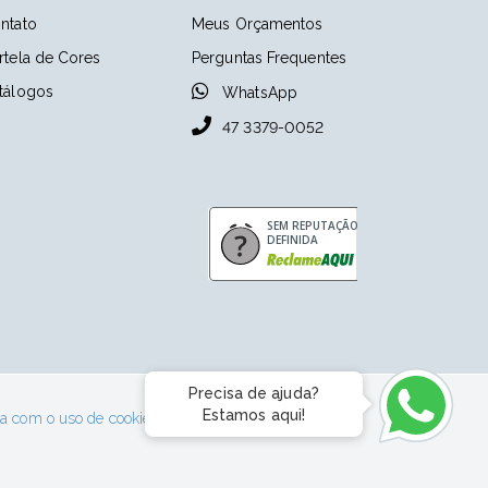
ntato
Meus Orçamentos
rtela de Cores
Perguntas Frequentes
tálogos
WhatsApp
47 3379-0052
SEM REPUTAÇÃO
DEFINIDA
Precisa de ajuda?
370.624
Estamos aqui!
rda com o uso de cookies.
Saiba Mais
.
uba - SC