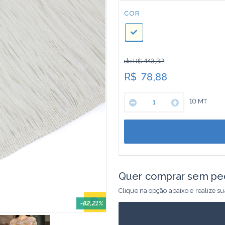
Cor:
COR
de R$ 443,32
R$
78,88
10
MT
Quer comprar sem pe
Clique na opção abaixo e realize s
-82,21%