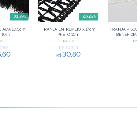
-73,44%
-90,04%
IADA 10,5cm
FRANJA ENTREMEIO X 17cm
FRANJA VISC
O 10m
PRETO 10m
BENEFICI
2.2
M405.2
B2
7,80
R$ 309,16
6,60
30,80
R$
ORÇAR
ORÇAR