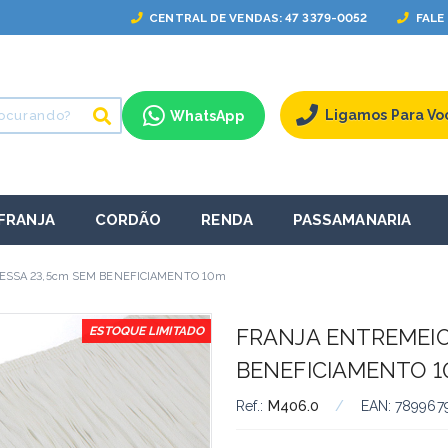
CENTRAL
DE VENDAS
: 47 3379-0052
FALE
Ligamos Para Vo
WhatsApp
FRANJA
CORDÃO
RENDA
PASSAMANARIA
ESSA 23,5cm SEM BENEFICIAMENTO 10m
ESTOQUE LIMITADO
FRANJA ENTREMEIO
BENEFICIAMENTO 
Ref.:
M406.0
/
EAN:
789967