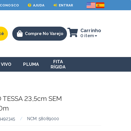
 CONOSCO
AJUDA
ENTRAR
Carrinho
cê
Compre No Varejo
0 item
FITA
VIVO
PLUMA
RÍGIDA
 TESSA 23,5cm SEM
10m
9492345
/
NCM:
58089000