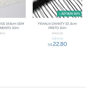
--227.900,00%
OSE 14,5cm SEM
FRANJA CHANTY 10,3cm
AMENTO 10m
PRETO 10m
85.0
M400.M1
R$ 0,01
22,80
R$
ORÇAR
ORÇAR