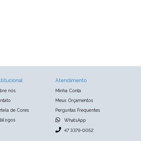
stitucional
Atendimento
bre nós
Minha Conta
ntato
Meus Orçamentos
rtela de Cores
Perguntas Frequentes
tálogos
WhatsApp
47 3379-0052