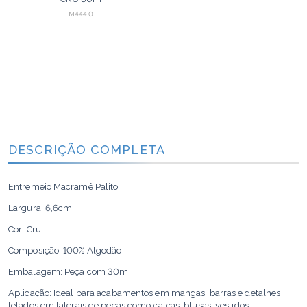
M444.0
DESCRIÇÃO COMPLETA
Entremeio Macramê Palito
Largura: 6,6cm
Cor: Cru
Composição: 100% Algodão
Embalagem: Peça com 30m
Aplicação: Ideal para acabamentos em mangas, barras e detalhes
telados em laterais de peças como calças, blusas, vestidos.